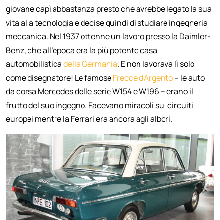
giovane capì abbastanza presto che avrebbe legato la sua
vita alla tecnologia e decise quindi di studiare ingegneria
meccanica. Nel 1937 ottenne un lavoro presso la Daimler-
Benz, che all'epoca era la più potente casa
automobilistica
della Germania
. E non lavorava lì solo
come disegnatore! Le famose
Frecce d'Argento
– le auto
da corsa Mercedes delle serie W154 e W196 – erano il
frutto del suo ingegno. Facevano miracoli sui circuiti
europei mentre la Ferrari era ancora agli albori.