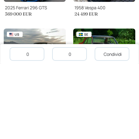
2025 Ferrari 296 GTS
1958 Vespa 400
369 000 EUR
24 499 EUR
US
SE
0
0
Condividi
1969 Ford Mustang
1963 Lancia Flaminia 3B Coupe
315 134 EUR
33 000 EUR