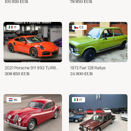
101 926
EUR
78 850
EUR
IT
CZ
2021 Porsche 911 992 TURBO S|SPORTDESIGN|AEROKIT|PCCB|LIFT|PDCC|BOS
1972 Fiat 128 Rallye
208 850
EUR
24 900
EUR
NL
IT