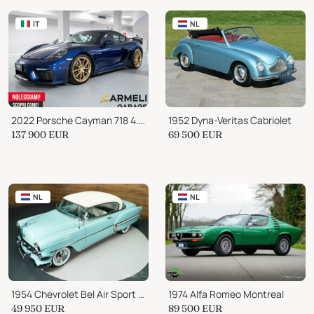
IT
NL
2022 Porsche Cayman 718 4.0 GT4
1952 Dyna-Veritas Cabriolet
137 900
EUR
69 500
EUR
NL
NL
1954 Chevrolet Bel Air Sport Coupe
1974 Alfa Romeo Montreal
49 950
EUR
89 500
EUR