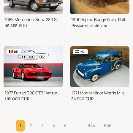
1985 Mercedes-Benz 280 SL Convertible
1990 Alpine Buggy Proto Rallye-Raid Buggy 4X4 Cotel
45 365
EUR
Prezzo su richiesta
BE
NL
1977 Ferrari 308 GTB "Vetroresina"
1971 Morris Minor Morris Minor Traveller 1000
185 000
EUR
34 950
EUR
1
2
3
4
5
...
644
645