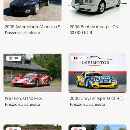
2005 Aston Martin Vanquish S
2006 Bentley Arnage - ONLINE AUCTION
Prezzo su richiesta
33 000
EUR
GB
BE
1967 Ford GT40 Mk4
2000 Chrysler Viper GTS-R (GT1) Ex-Belmondo Racing 2xLe Mans
Prezzo su richiesta
Prezzo su richiesta
NL
NL