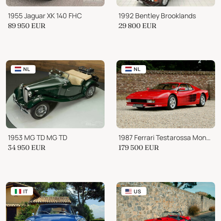
1955 Jaguar XK 140 FHC
1992 Bentley Brooklands
89 950
EUR
29 800
EUR
NL
NL
1953 MG TD MG TD
1987 Ferrari Testarossa Monodado
34 950
EUR
179 500
EUR
IT
US