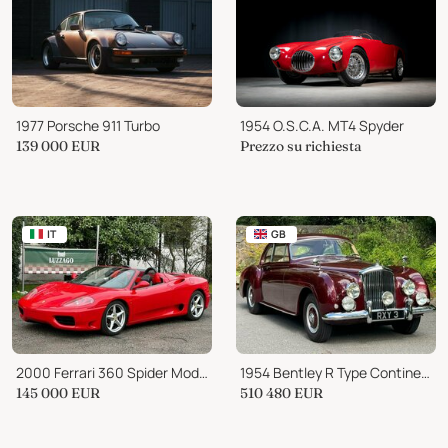
1977 Porsche 911 Turbo
1954 O.S.C.A. MT4 Spyder
139 000
EUR
Prezzo su richiesta
IT
GB
2000 Ferrari 360 Spider Modena Manuale
1954 Bentley R Type Continental Auto H J Mulliner Fastback BC38D
145 000
EUR
510 480
EUR