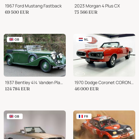
1967 Ford Mustang Fastback
2023 Morgan 4 Plus CX
69 500
EUR
73 566
EUR
GB
NL
1937 Bentley 4¼ Vanden Plas 'Allweather' Tourer B179JY
1970 Dodge Coronet CORONET 500 Convertible
124 784
EUR
46 000
EUR
GB
FR