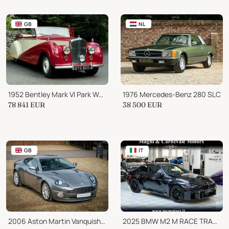
GB
NL
1952 Bentley Mark VI Park Ward DHC B455NY
1976 Mercedes-Benz 280 SLC
78 841
EUR
38 500
EUR
GB
IT
2006 Aston Martin Vanquish S
2025 BMW M2 M RACE TRACK PACK|CARBON PACK|HARMAN KARDON|SEDILI