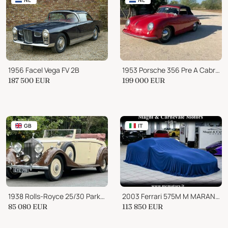
1956 Facel Vega FV 2B
1953 Porsche 356 Pre A Cabriolet
187 500
EUR
199 000
EUR
GB
IT
1938 Rolls-Royce 25/30 Park Ward 4 door Cabriolet GGR54
2003 Ferrari 575M M MARANELLO F1|FARI XENO|CARBON PARTS
85 080
EUR
113 850
EUR