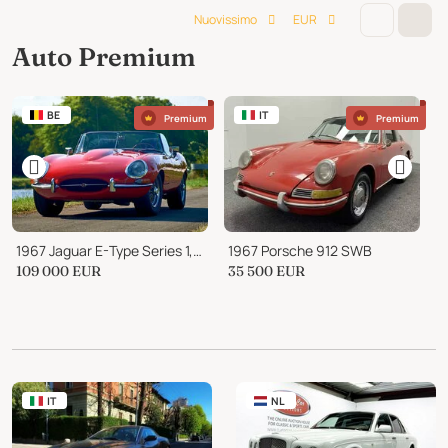
Nuovissimo
EUR
Auto Premium
BE
IT
Premium
Premium
1967 Jaguar E-Type Series 1, Roadster 4.2 liter
1967 Porsche 912 SWB
1
109 000
EUR
35 500
EUR
3
IT
NL