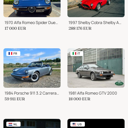
1970 Alfa Romeo Spider Duetto 1.3 Coda Tronca
1997 Shelby Cobra Shelby America CSX Continuation
17 000
EUR
288 176
EUR
FR
IT
1984 Porsche 911 3.2 Carrera Cab
1981 Alfa Romeo GTV 2000
59 911
EUR
18 000
EUR
NL
US