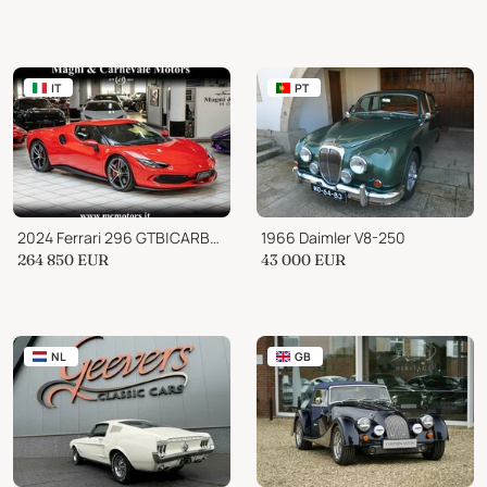
IT
PT
2024 Ferrari 296 GTB|CARBON+LEDS|LIFT|CAMERA|SCUDETTI|CARPLAY
1966 Daimler V8-250
264 850
EUR
43 000
EUR
NL
GB