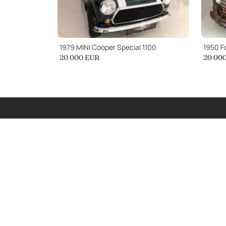
1979 MINI Cooper Special 1100
1950 Fo
20 000
EUR
20 00
Iscriviti a
La Nostra Newsletter
Iscriviti per ricevere aggiornamenti setti
auto classiche da Dyler.com direttamente 