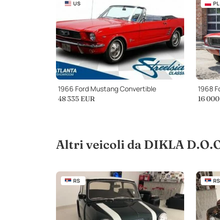
US
PL
1966 Ford Mustang Convertible
1968 F
48 335
EUR
16 000
Altri veicoli da DIKLA D.O.
RS
RS