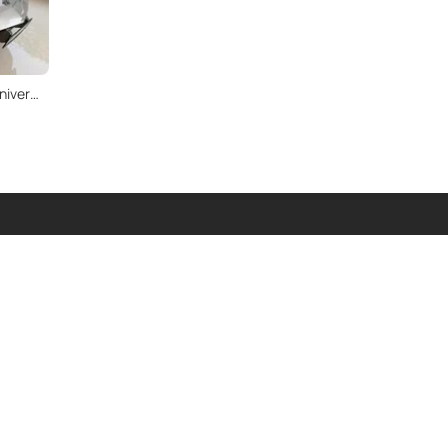
1978 Chevrolet Corvette 25th Anniversary
Abbonarsi
formativa sulla privacy di Dyler.