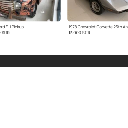
rd F-1 Pickup
0
EUR
15 000
EUR
manali e approfondimenti sulle
Facendo clic su Invia, si accetta l'In
nella tua casella di posta