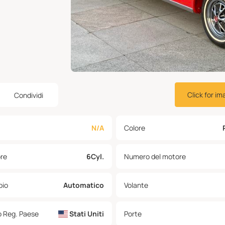
Click for im
Condividi
N/A
Colore
re
6Cyl.
Numero del motore
io
Automatico
Volante
o Reg. Paese
Stati Uniti
Porte