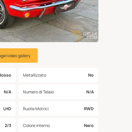
age/video gallery
Rosso
Metallizzato
No
N/A
Numero di Telaio
N/A
LHD
Ruote Motrici
RWD
2/3
Colore interno
Nero