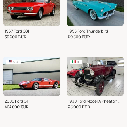
1967 Ford OSI
1955 Ford Thunderbird
39 500
EUR
59 500
EUR
US
IT
2005 Ford GT
1930 Ford Model A Pheaton Cabriolet
464 800
EUR
35 000
EUR