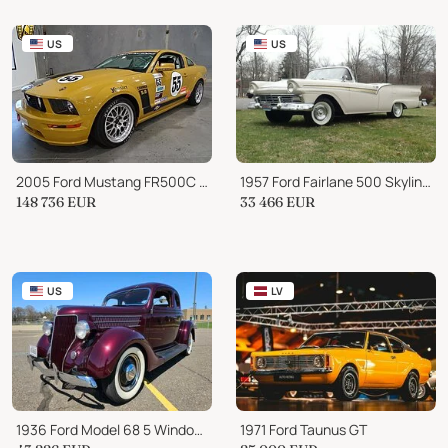
US
US
2005 Ford Mustang FR500C #002
1957 Ford Fairlane 500 Skyliner
148 736
EUR
33 466
EUR
US
LV
1936 Ford Model 68 5 Window Coupe
1971 Ford Taunus GT