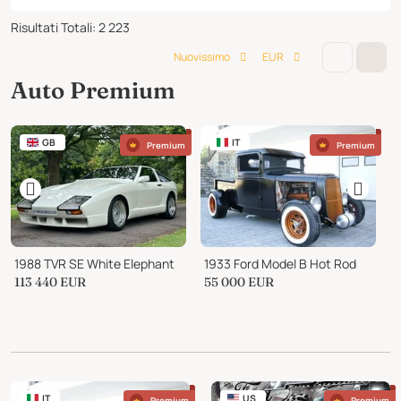
Risultati Totali
:
2 223
Nuovissimo
EUR
Auto Premium
GB
IT
Premium
Premium
1988 TVR SE White Elephant
1933 Ford Model B Hot Rod
1
113 440
EUR
55 000
EUR
2
IT
US
Premium
Premium