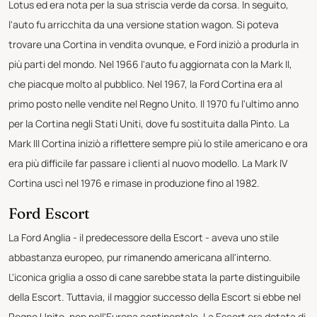
Lotus ed era nota per la sua striscia verde da corsa. In seguito,
l'auto fu arricchita da una versione station wagon. Si poteva
trovare una Cortina in vendita ovunque, e Ford iniziò a produrla in
più parti del mondo. Nel 1966 l'auto fu aggiornata con la Mark II,
che piacque molto al pubblico. Nel 1967, la Ford Cortina era al
primo posto nelle vendite nel Regno Unito. Il 1970 fu l'ultimo anno
per la Cortina negli Stati Uniti, dove fu sostituita dalla Pinto. La
Mark III Cortina iniziò a riflettere sempre più lo stile americano e ora
era più difficile far passare i clienti al nuovo modello. La Mark IV
Cortina uscì nel 1976 e rimase in produzione fino al 1982.
Ford Escort
La Ford Anglia - il predecessore della Escort - aveva uno stile
abbastanza europeo, pur rimanendo americana all'interno.
L'iconica griglia a osso di cane sarebbe stata la parte distinguibile
della Escort. Tuttavia, il maggior successo della Escort si ebbe nel
Regno Unito, non nell'Europa continentale. La Escort era dotata di