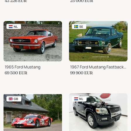
43 226
EUR
25 000
EUR
NL
SE
1965 Ford Mustang
1967 Ford Mustang Fastback 390
69 500
EUR
99 900
EUR
GB
NL