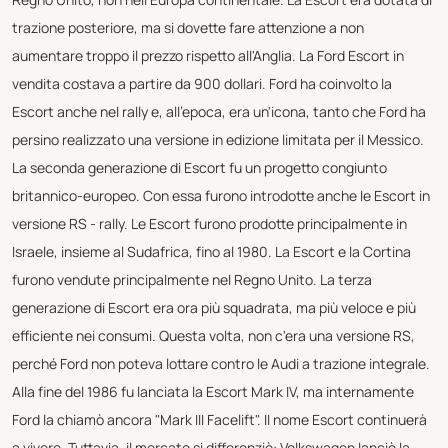
trazione posteriore, ma si dovette fare attenzione a non
aumentare troppo il prezzo rispetto all'Anglia. La Ford Escort in
vendita costava a partire da 900 dollari. Ford ha coinvolto la
Escort anche nel rally e, all'epoca, era un'icona, tanto che Ford ha
persino realizzato una versione in edizione limitata per il Messico.
La seconda generazione di Escort fu un progetto congiunto
britannico-europeo. Con essa furono introdotte anche le Escort in
versione RS - rally. Le Escort furono prodotte principalmente in
Israele, insieme al Sudafrica, fino al 1980. La Escort e la Cortina
furono vendute principalmente nel Regno Unito. La terza
generazione di Escort era ora più squadrata, ma più veloce e più
efficiente nei consumi. Questa volta, non c'era una versione RS,
perché Ford non poteva lottare contro le Audi a trazione integrale.
Alla fine del 1986 fu lanciata la Escort Mark IV, ma internamente
Ford la chiamò ancora "Mark III Facelift". Il nome Escort continuerà
a vivere. Tuttavia, il mercato si differenziò: Volkswagen lanciò la