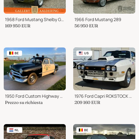
1968 Ford Mustang Shelby GT350 Fastback PRICE REDUCTION!
1966 Ford Mustang 289
169 950
EUR
56 950
EUR
BE
US
1950 Ford Custom Highway Patrol
1976 Ford Capri ROKSTOCK RSR GT
Prezzo su richiesta
209 160
EUR
NL
BE