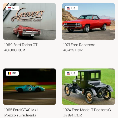
NL
US
1969 Ford Torino GT
1971 Ford Ranchero
40 000
EUR
46 475
EUR
BE
US
1965 Ford GT40 Mk1
1924 Ford Model T Doctors Coupe
Prezzo su richiesta
14 874
EUR