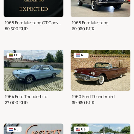
1968 Ford Mustang GT Convertible
1968 Ford Mustang
89 500
EUR
69 950
EUR
LT
NL
1964 Ford Thunderbird
1960 Ford Thunderbird
27 000
EUR
59 950
EUR
NL
US