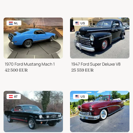
NL
US
1970 Ford Mustang Mach 1
1947 Ford Super Deluxe V8
42 500
EUR
25 559
EUR
AT
US