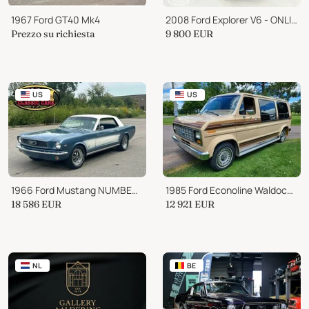
1967 Ford GT40 Mk4
2008 Ford Explorer V6 - ONLINE AUCTION
Prezzo su richiesta
9 800
EUR
US
US
1966 Ford Mustang NUMBERS MATCHING 289ci AUTO
1985 Ford Econoline Waldoch Conversion Van
18 586
EUR
12 921
EUR
NL
BE