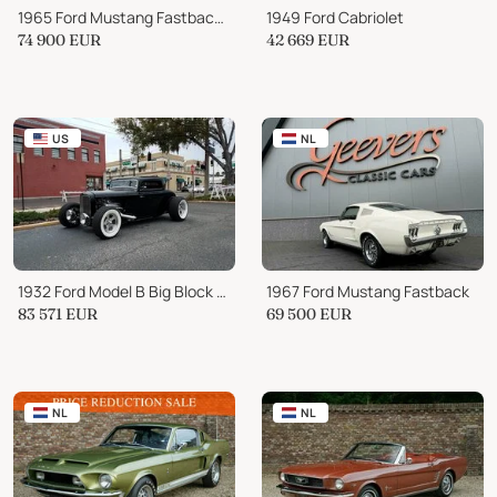
1965 Ford Mustang Fastback 289
1949 Ford Cabriolet
74 900
EUR
42 669
EUR
US
NL
1932 Ford Model B Big Block "Rocker" Custom
1967 Ford Mustang Fastback
83 571
EUR
69 500
EUR
NL
NL