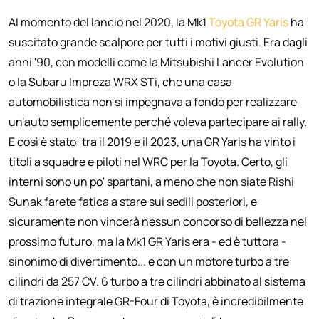
Al momento del lancio nel 2020, la Mk1
Toyota GR Yaris
ha
suscitato grande scalpore per tutti i motivi giusti. Era dagli
anni '90, con modelli come la Mitsubishi Lancer Evolution
o la Subaru Impreza WRX STi, che una casa
automobilistica non si impegnava a fondo per realizzare
un'auto semplicemente perché voleva partecipare ai rally.
E così è stato: tra il 2019 e il 2023, una GR Yaris ha vinto i
titoli a squadre e piloti nel WRC per la Toyota. Certo, gli
interni sono un po' spartani, a meno che non siate Rishi
Sunak farete fatica a stare sui sedili posteriori, e
sicuramente non vincerà nessun concorso di bellezza nel
prossimo futuro, ma la Mk1 GR Yaris era - ed è tuttora -
sinonimo di divertimento... e con un motore turbo a tre
cilindri da 257 CV. 6 turbo a tre cilindri abbinato al sistema
di trazione integrale GR-Four di Toyota, è incredibilmente