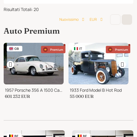
Risultati Totali
:
20
Nuovissimo
EUR
Auto Premium
GB
IT
Premium
Premium
1957 Porsche 356 A 1500 Carrera GS Coupe
1933 Ford Model B Hot Rod
601 232
EUR
55 000
EUR
P
BE
BE