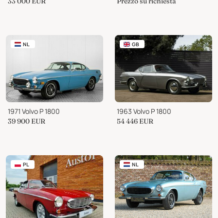
33 000
EUR
Prezzo su richiesta
NL
GB
1971 Volvo P 1800
1963 Volvo P 1800
39 900
EUR
54 446
EUR
PL
NL