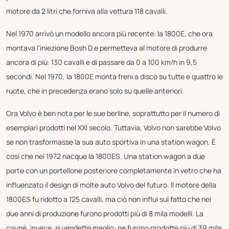
motore da 2 litri che forniva alla vettura 118 cavalli.
Nel 1970 arrivò un modello ancora più recente: la 1800E, che ora
montava l'iniezione Bosh D e permetteva al motore di produrre
ancora di più: 130 cavalli e di passare da 0 a 100 km/h in 9,5
secondi. Nel 1970, la 1800E monta freni a disco su tutte e quattro le
ruote, che in precedenza erano solo su quelle anteriori.
Ora Volvo è ben nota per le sue berline, soprattutto per il numero di
esemplari prodotti nel XXI secolo. Tuttavia, Volvo non sarebbe Volvo
se non trasformasse la sua auto sportiva in una station wagon. È
così che nel 1972 nacque la 1800ES. Una station wagon a due
porte con un portellone posteriore completamente in vetro che ha
influenzato il design di molte auto Volvo del futuro. Il motore della
1800ES fu ridotto a 125 cavalli, ma ciò non influì sul fatto che nei
due anni di produzione furono prodotti più di 8 mila modelli. La
coupé, invece, si vendette meglio: ne furono prodotte più di 39 mila