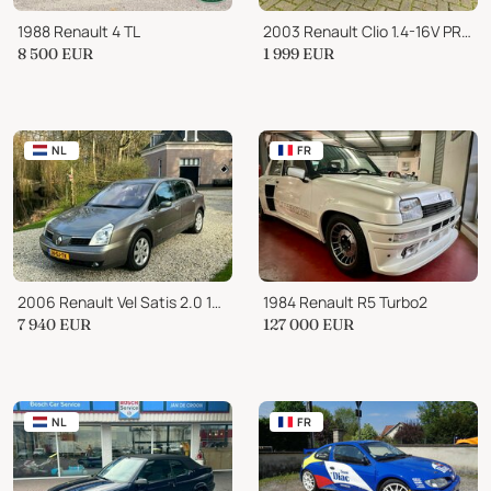
1988 Renault 4 TL
2003 Renault Clio 1.4-16V PRIVILÈGE LPG G3! Youngtimer!HB 3-Drs
8 500
EUR
1 999
EUR
NL
FR
2006 Renault Vel Satis 2.0 16V Turbo 170pk EXCEPTION automaat NL-auto 2e
1984 Renault R5 Turbo2
7 940
EUR
127 000
EUR
NL
FR