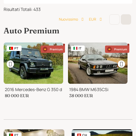
Risultati Totali
:
433
Nuovissimo
EUR
Auto Premium
PT
IT
Premium
Premium
2016 Mercedes-Benz G 350 d
1984 BMW M635CSi
80 000
EUR
38 000
EUR
1
PT
CH