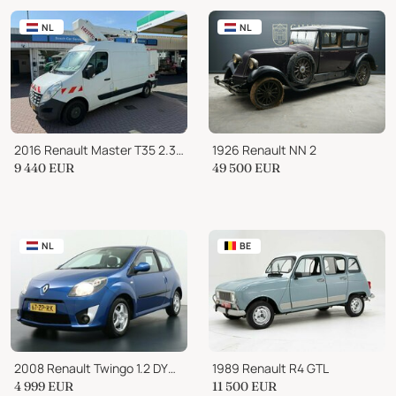
NL
NL
2016 Renault Master T35 2.3 DCI L2H2 HOOGWERKER 14m BTW #KOOPJE
1926 Renault NN 2
9 440
EUR
49 500
EUR
NL
BE
2008 Renault Twingo 1.2 DYNAMIQUE HB 3-DRS Youngtimer!!
1989 Renault R4 GTL
4 999
EUR
11 500
EUR