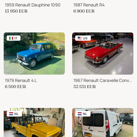
1959 Renault Dauphine 1090
1987 Renault R4
13 950
EUR
6 900
EUR
IT
US
1979 Renault 4 L
1967 Renault Caravelle Convertible
6 500
EUR
32 531
EUR
NL
NL