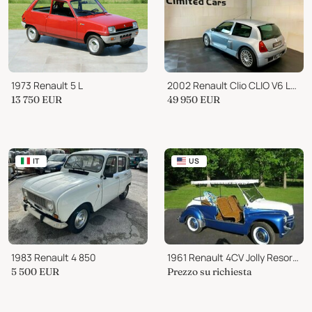
1973 Renault 5 L
2002 Renault Clio CLIO V6 LHD
13 750
EUR
49 950
EUR
IT
US
1983 Renault 4 850
1961 Renault 4CV Jolly Resort Special
5 500
EUR
Prezzo su richiesta