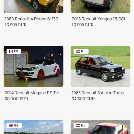
1980 Renault 4 Rodeo 6-1300 TOUR DU FRANCE Filmauto
2018 Renault Kangoo 1.5 DCI 90 COMF MAXI
15 999
EUR
15 999
EUR
FR
NL
2014 Renault Megane RS Trophy-R
1983 Renault 5 Alpine Turbo
58 000
EUR
34 500
EUR
GB
NL