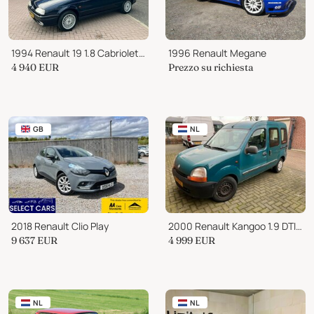
1994 Renault 19 1.8 Cabriolet Lage Km-stand #TIJDLOOS
1996 Renault Megane
4 940
EUR
Prezzo su richiesta
GB
NL
2018 Renault Clio Play
2000 Renault Kangoo 1.9 DTI RTE ALIZE
9 637
EUR
4 999
EUR
NL
NL