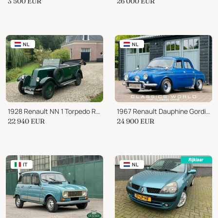
3 500
EUR
26 000
EUR
NL
NL
1928 Renault NN 1 Torpedo Roadster
1967 Renault Dauphine Gordini
22 940
EUR
24 900
EUR
IT
NL