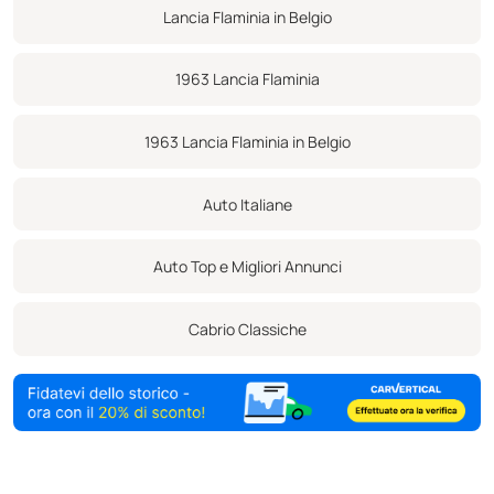
bell'esemplare qui offerto è equipaggiato con l'ambita
Lancia Flaminia in Belgio
configurazione a carburatori 3C, composta da un trio di
carburatori Weber a doppia gola.
1963 Lancia Flaminia
Il numero di telaio 1018 è un numero di produzione del 1963, ma
secondo i documenti è stato immatricolato per la prima volta nel
1963 Lancia Flaminia in Belgio
1965. Questa vettura è stata consegnata nuova in Italia e ha
ancora un libretto italiano registrato. Questa bella Cabriolet
Auto Italiane
progettata e costruita da Touring ha ricevuto molti interventi nel
corso degli anni, tra cui una recente sostituzione della capote, e si
Auto Top e Migliori Annunci
presenta ancora in modo eccellente.
Dopo un lungo soggiorno in Italia, l'auto è arrivata in Belgio intorno
Cabrio Classiche
al 2015 con 6.800 km indicati sul contachilometri. Da allora l'auto è
stata utilizzata come previsto: per le belle serate estive e per
eventi e viaggi classici di alta qualità.
La vettura qui presentata è rifinita in Argento Auteuil Metallic su
pelle nera ed è equipaggiata con uno stereo Blaupunkt AM/FM