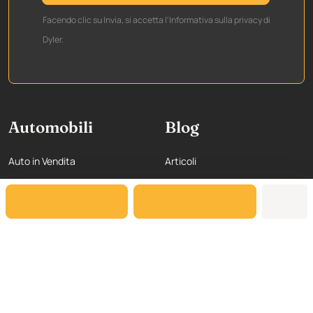
Facendo clic su Invia, si accetta l'Informativa sulla privacy di
Dyler.
Automobili
Blog
Auto in Vendita
Articoli
Marche e Modelli
Per i concessionari
Categorie
Chi siamo
Paesi
Affiliate
Rivenditori
Collaborazione
Risorse
Sociale