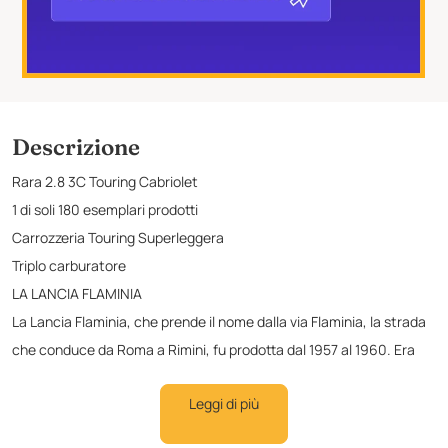
Descrizione
Rara 2.8 3C Touring Cabriolet
1 di soli 180 esemplari prodotti
Carrozzeria Touring Superleggera
Triplo carburatore
LA LANCIA FLAMINIA
La Lancia Flaminia, che prende il nome dalla via Flaminia, la strada
che conduce da Roma a Rimini, fu prodotta dal 1957 al 1960. Era
l'ammiraglia Lancia dell'epoca, in sostituzione dell'Aurelia. Nel
Leggi di più
corso della sua vita, ha visto diverse versioni come berlina e coupé.
La Flaminia coupé e la Flaminia cabriolet erano auto costruite con