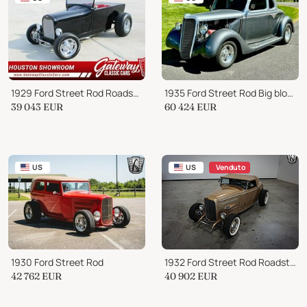
1929 Ford Street Rod Roadster Pickup
1935 Ford Street Rod Big block 502 Chevrolet engine
39 043
EUR
60 424
EUR
US
US
Venduto
1930 Ford Street Rod
1932 Ford Street Rod Roadster
42 762
EUR
40 902
EUR