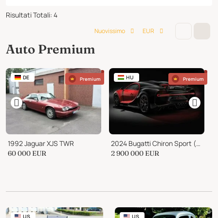
Risultati Totali
:
4
Nuovissimo
EUR
Auto Premium
DE
HU
Premium
Premium
1992 Jaguar XJS TWR
2024 Bugatti Chiron Sport (Very rare color)
60 000
EUR
2 900 000
EUR
P
US
US