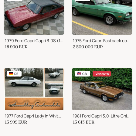
1979 Ford Capri Capri 3.0S (1979)
1975 Ford Capri Fastback coupe 2.8
18 900
EUR
2 500 000
EUR
DE
GB
Venduto
1977 Ford Capri Lady in White H-Zulassung Mike Sanders
1981 Ford Capri 3.0-Litre Ghia (Auto)
13 999
EUR
13 613
EUR