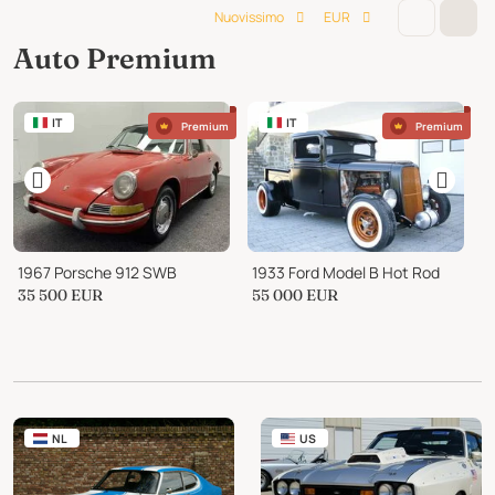
Nuovissimo
EUR
Auto Premium
IT
IT
Premium
Premium
1967 Porsche 912 SWB
1933 Ford Model B Hot Rod
1
35 500
EUR
55 000
EUR
3
NL
US