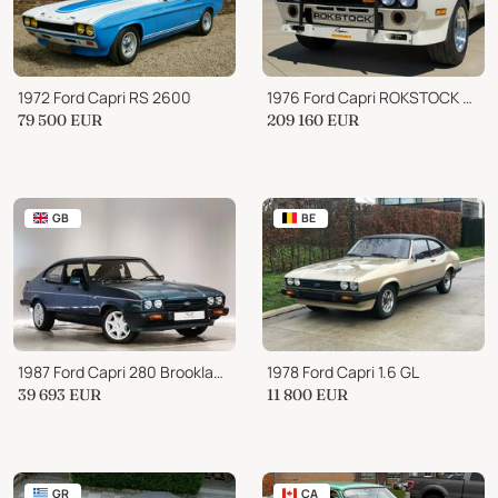
1972 Ford Capri RS 2600
1976 Ford Capri ROKSTOCK RSR GT
79 500
EUR
209 160
EUR
GB
BE
1987 Ford Capri 280 Brooklands 3dr
1978 Ford Capri 1.6 GL
39 693
EUR
11 800
EUR
GR
CA