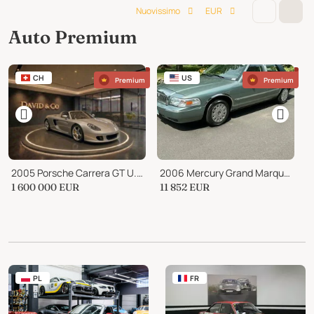
Nuovissimo
EUR
Auto Premium
CH
US
Premium
Premium
2005 Porsche Carrera GT U.S. Specification
2006 Mercury Grand Marquis GS
1 600 000
EUR
11 852
EUR
P
PL
FR