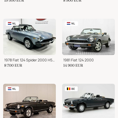
19 500
EUR
8 900
EUR
NL
NL
1978 Fiat 124 Spider 2000 H5 - ONLINE AUCTION
1981 Fiat 124 2000
8 700
EUR
14 900
EUR
NL
BE