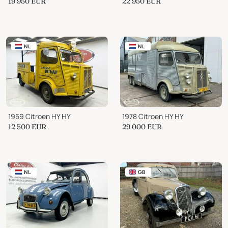
19 950
EUR
22 950
EUR
NL
NL
1959 Citroen HY HY
1978 Citroen HY HY
12 500
EUR
29 000
EUR
NL
GB