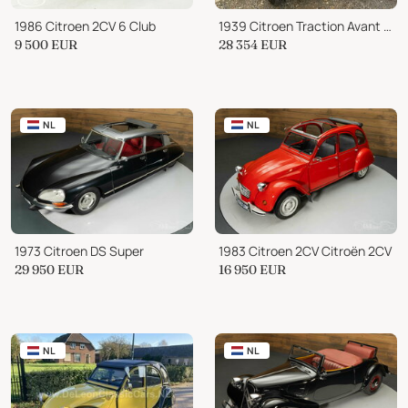
1986 Citroen 2CV 6 Club
1939 Citroen Traction Avant LIGHT 12
9 500
EUR
28 354
EUR
NL
NL
1973 Citroen DS Super
1983 Citroen 2CV Citroën 2CV
29 950
EUR
16 950
EUR
NL
NL