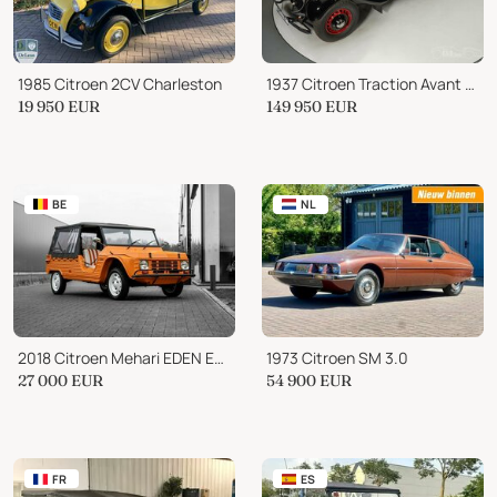
1985 Citroen 2CV Charleston
1937 Citroen Traction Avant Citroën Traction 7C Cabriolet
19 950
EUR
149 950
EUR
BE
NL
2018 Citroen Mehari EDEN ELECTRIC NEW
1973 Citroen SM 3.0
27 000
EUR
54 900
EUR
FR
ES