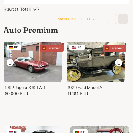
Risultati Totali
:
447
Nuovissimo
EUR
Auto Premium
DE
US
Premium
Premium
1992 Jaguar XJS TWR
1929 Ford Model A
1
60 000
EUR
11 154
EUR
1
NL
PT