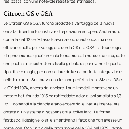
realizzata, con una notevole resistenza intrinseca.
Citroen GS e GSA
Le Citroën GS e GSA furono prodotte a vantaggio della nuova
ondata di berline futuristiche di ispirazione europea. Anche auto
come la Fiat 128 e l'Alfasud cavalcarono quest'onda, ma non
offrivano molto per rivaleggiare con la GS e la GSA. La tecnologia
idropneumatica giocò un ruolo fondamentale nel suo fascino, dato
che pochissimi costruttori a livello globale disponevano di questo
tipo di tecnologia, per non parlare della sua perfetta integrazione
nelle loro auto. Sembrava una fusione perfetta tra la SM e la DS e
la CX del 1974, ancora da lanciare. I primi modelli montavano un
motore flat-four da 1015 cc raffreddato ad aria, poi ampliato a 1,3
litri. I comandi e la plancia erano eccentrici e, naturalmente, era
dotata di un sistema di sospensioni autolivellanti. La forma
fastback, il design e lo stile smentivano il fatto che non avesse un
portellone. Con l'inizio della produzione della GSA nel 1979, venne