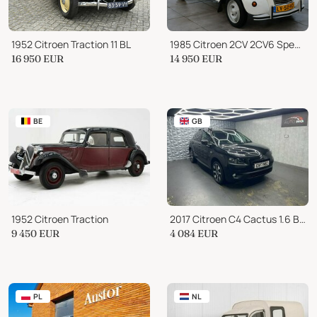
1952 Citroen Traction 11 BL
1985 Citroen 2CV 2CV6 Special
16 950
EUR
14 950
EUR
BE
GB
1952 Citroen Traction
2017 Citroen C4 Cactus 1.6 BlueHDi Flair Euro 6 5dr
9 450
EUR
4 084
EUR
PL
NL